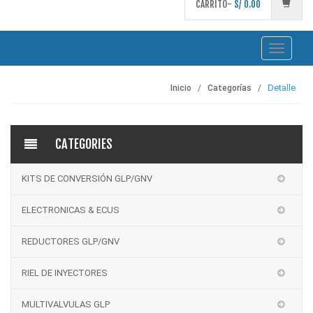
CARRITO-
S/
0.00
Toggle
navigati
Detalle
Inicio
Categorías
CATEGORIES
KITS DE CONVERSIÓN GLP/GNV
ELECTRONICAS & ECUS
REDUCTORES GLP/GNV
RIEL DE INYECTORES
MULTIVALVULAS GLP