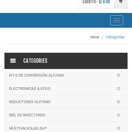
CARRITO-
S/
0.00
Toggle
navigati
Categorías
inicio
CATEGORIES
KITS DE CONVERSIÓN GLP/GNV
ELECTRONICAS & ECUS
REDUCTORES GLP/GNV
RIEL DE INYECTORES
MULTIVALVULAS GLP