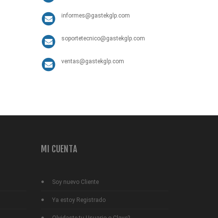
informes@gastekglp.com
soportetecnico@gastekglp.com
ventas@gastekglp.com
MI CUENTA
Soy nuevo Cliente
Ya estoy Registrado