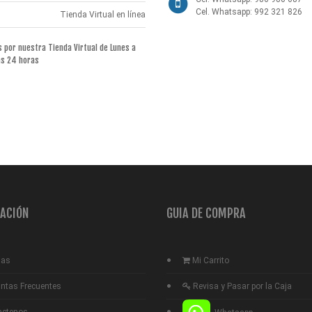
Cel. Whatsapp: 992 321 826
Tienda Virtual en línea
por nuestra Tienda Virtual de Lunes a
as 24 horas
ACIÓN
GUIA DE COMPRA
ias
Mi Carrito
ntas Frecuentes
Revisa y Pasar por la Caja