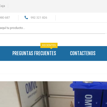
Caja
980 687
992 321 826
RECIENTES
>
PREGUNTAS FRECUENTES
CONTACTENOS