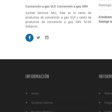
Domingo:
Conversión a gas GLP, Conversión a gas GNV
Gastek Services SAC, líder en la venta de
Atendemos 
productos de conversión a gas GLP y venta de
Domingo l
productos de conversión a gas GNV %100
italianos.
INFORMACIÓN
INFORM
inicio
Notic
Quienes Somos
Pregu