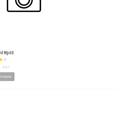
vl Mp48
0.01
Comprar