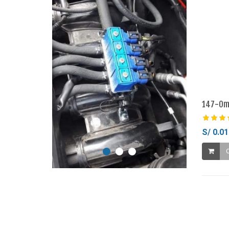
147-Om
S/ 0.01