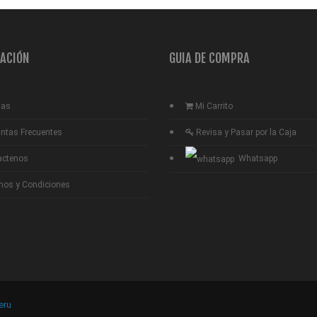
ACIÓN
GUIA DE COMPRA
ias
Mi Carrito
ntas Frecuentes
Revisa y Pasar por la Caja
actenos
Whatsapp
nos y Condiciones
eru