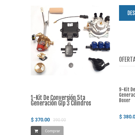
DES
OFERTA
9-Kit D
Generaci
1-Kit De Conversión 5ta
2-Kit De C
Boxer
Generación Glp 3 Cilindros
Generación
$ 380.
$ 370.00
$ 380.00
390.00
4
Comprar
Compr