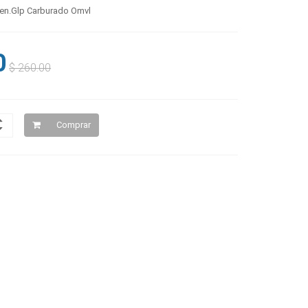
Gen.Glp Carburado Omvl
0
$ 260.00
Comprar