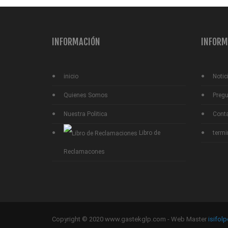
INFORMACIÓN
INFORM
inicio
Notic
Quienes Somos
Pregu
Nuestra Politica
Cont
Libro de
termi
Reclamacones
Copyright © 2020 www.gastekglp.com - Web Master
isifolp