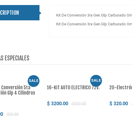
CRIPTION
Kit De Conversión 3ra Gen.Glp Carburado Om
Kit De Conversión 3ra Gen.Glp Carburado Om
S ESPECIALES
SALE
SALE
e Conversión 5ta
16-KIT AUTO ELECTRICO 72V.
20-Electrón
ón Glp 4 Cilindros
onversión 5ta
3-Kit De Conversión 5ta
 Glp 4 Cilindros
Generación Glp Obd 4 Cilindros
$ 3200.00
$ 320.00
3500.00
00
400.00
Comprar
Comp
$ 400.00
00.00
420.00
Comprar
ar
Comprar