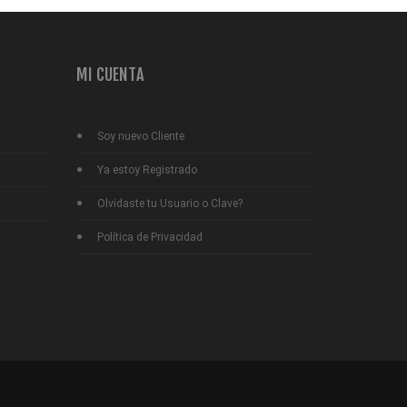
MI CUENTA
Soy nuevo Cliente
Ya estoy Registrado
Olvidaste tu Usuario o Clave?
Política de Privacidad