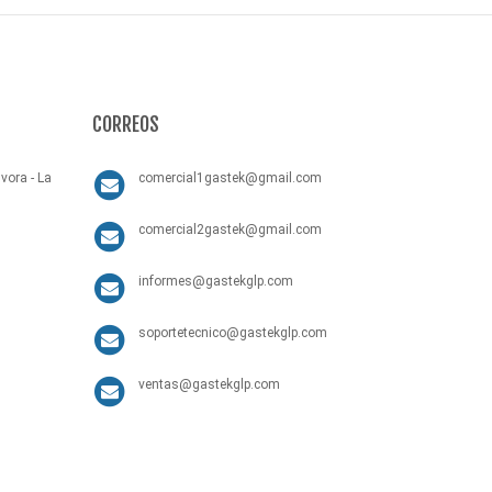
CORREOS
vora - La
comercial1gastek@gmail.com
comercial2gastek@gmail.com
informes@gastekglp.com
soportetecnico@gastekglp.com
ventas@gastekglp.com