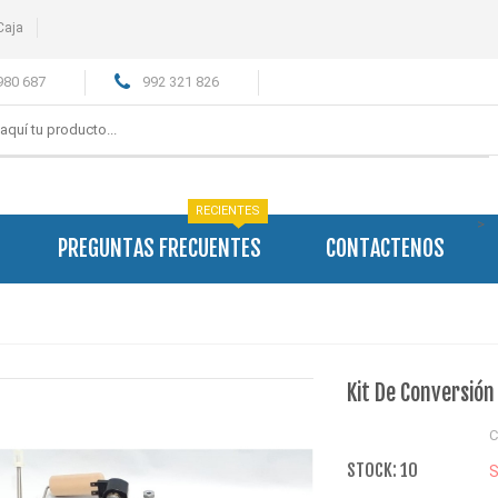
Caja
980 687
992 321 826
RECIENTES
>
PREGUNTAS FRECUENTES
CONTACTENOS
Kit De Conversió
C
STOCK: 10
S