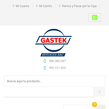
Mi Cuenta
Mi Carrito
Revisa y Pasar por la Caja
986 980 687
992 321 826
0