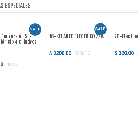
S ESPECIALES
SALE
SALE
e Conversión 5ta
16-KIT AUTO ELECTRICO 72V.
20-Electrón
ón Glp 4 Cilindros
$ 3200.00
$ 320.00
3500.00
00
400.00
Comprar
Comp
Comprar
onversión 5ta
3-Kit De Conversión 5ta
 Glp 4 Cilindros
Generación Glp Obd 4 Cilindros
$ 400.00
00.00
420.00
ar
Comprar