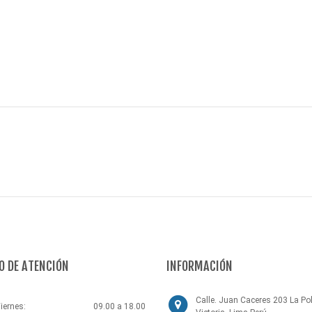
O DE ATENCIÓN
INFORMACIÓN
Calle. Juan Caceres 203 La Pol
iernes:
09.00 a 18.00