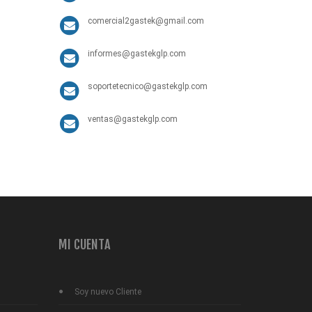
comercial2gastek@gmail.com
informes@gastekglp.com
soportetecnico@gastekglp.com
ventas@gastekglp.com
MI CUENTA
Soy nuevo Cliente