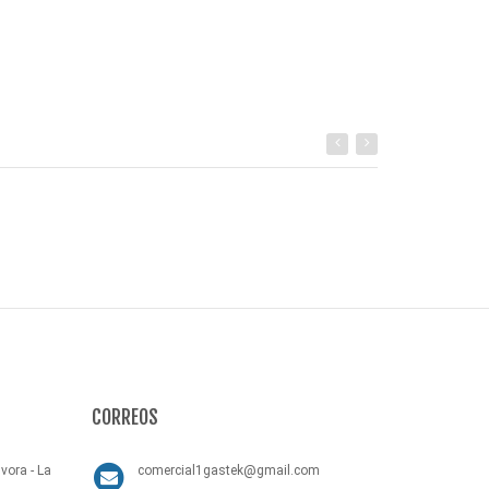
Comprar
CORREOS
vora - La
comercial1gastek@gmail.com