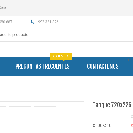
Caja
980 687
992 321 826
RECIENTES
>
PREGUNTAS FRECUENTES
CONTACTENOS
Tanque 720x225 7
C
STOCK: 10
S