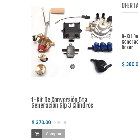
OFERTA
9-Kit D
Generaci
Boxer
$ 380.
1-Kit De Conversión 5ta
2-Kit De C
Generación Glp 3 Cilindros
Generación
$ 370.00
$ 380.00
390.00
4
Comprar
Compr