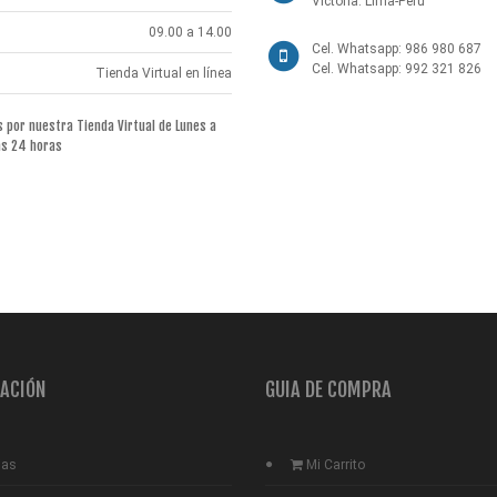
Victoria. Lima-Perú
09.00 a 14.00
Cel. Whatsapp: 986 980 687
Cel. Whatsapp: 992 321 826
Tienda Virtual en línea
por nuestra Tienda Virtual de Lunes a
as 24 horas
ACIÓN
GUIA DE COMPRA
ias
Mi Carrito