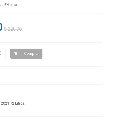
os Externo
0
$ 220.00
Comprar
2021 72 Litros.