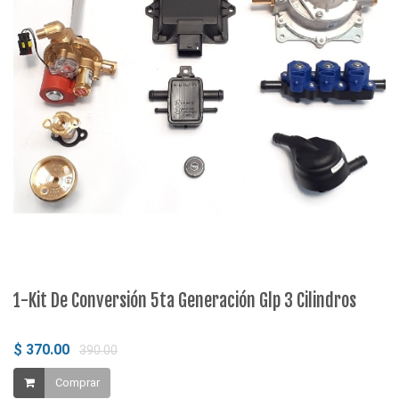
1-Kit De Conversión 5ta Generación Glp 3 Cilindros
2
$ 370.00
$
390.00
Comprar