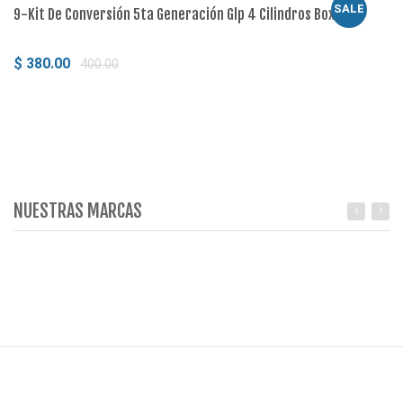
SALE
9-Kit De Conversión 5ta Generación Glp 4 Cilindros Boxer
16
$ 380.00
$
400.00
Comprar
NUESTRAS MARCAS