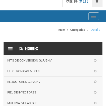
CARRITO-
S/
0.00
Toggle
navigati
Detalle
Inicio
Categorías
CATEGORIES
KITS DE CONVERSIÓN GLP/GNV
ELECTRONICAS & ECUS
REDUCTORES GLP/GNV
RIEL DE INYECTORES
MULTIVALVULAS GLP