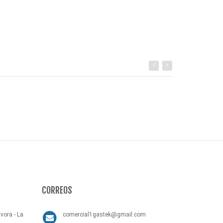
Comprar
CORREOS
vora - La
comercial1gastek@gmail.com