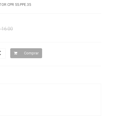
R CPR 55.PPE.35
 16.00
Comprar