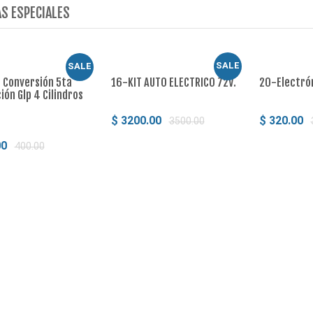
S ESPECIALES
SALE
SALE
e Conversión 5ta
16-KIT AUTO ELECTRICO 72V.
20-Electrón
ón Glp 4 Cilindros
$ 3200.00
$ 320.00
3500.00
00
400.00
Comprar
Comp
Comprar
onversión 5ta
3-Kit De Conversión 5ta
 Glp 4 Cilindros
Generación Glp Obd 4 Cilindros
$ 400.00
00.00
420.00
ar
Comprar