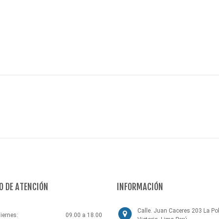
O DE ATENCIÓN
INFORMACIÓN
Calle. Juan Caceres 203 La Pol
iernes:
09.00 a 18.00