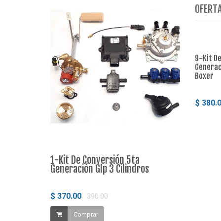
OFERTA
9-Kit D
Generaci
Boxer
$ 380.
1-Kit De Conversión 5ta
2-Kit De C
Generación Glp 3 Cilindros
Generación
$ 370.00
$ 380.00
390.00
4
Comprar
Compr