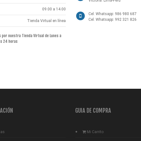
Victoria. Lima-Perú
09.00 a 14.00
Cel. Whatsapp: 986 980 687
Cel. Whatsapp: 992 321 826
Tienda Virtual en línea
por nuestra Tienda Virtual de Lunes a
as 24 horas
ACIÓN
GUIA DE COMPRA
ias
Mi Carrito