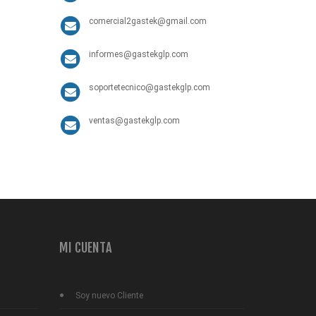
comercial2gastek@gmail.com
informes@gastekglp.com
soportetecnico@gastekglp.com
ventas@gastekglp.com
MI CUENTA
Soy nuevo Cliente