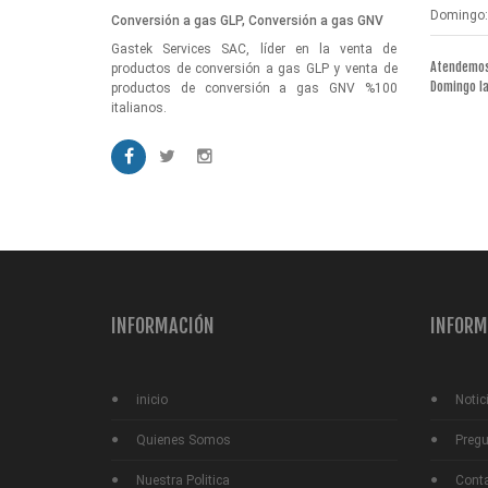
Domingo:
Conversión a gas GLP, Conversión a gas GNV
Gastek Services SAC, líder en la venta de
Atendemos 
productos de conversión a gas GLP y venta de
Domingo l
productos de conversión a gas GNV %100
italianos.
INFORMACIÓN
INFORM
inicio
Notic
Quienes Somos
Pregu
Nuestra Politica
Cont