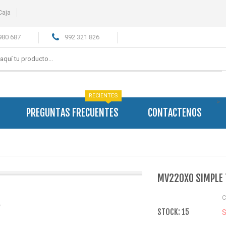
Caja
980 687
992 321 826
RECIENTES
>
PREGUNTAS FRECUENTES
CONTACTENOS
MV220X0 SIMPLE
C
STOCK: 15
S