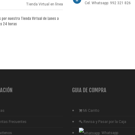
Cel. Whatsapp: 992 321 826
Tienda Virtual en línea
por nuestra Tienda Virtual de Lunes a
as 24 horas
ACIÓN
GUIA DE COMPRA
ias
Mi Carrito
ntas Frecuentes
Revisa y Pasar por la Caja
actenos
Whatsapp