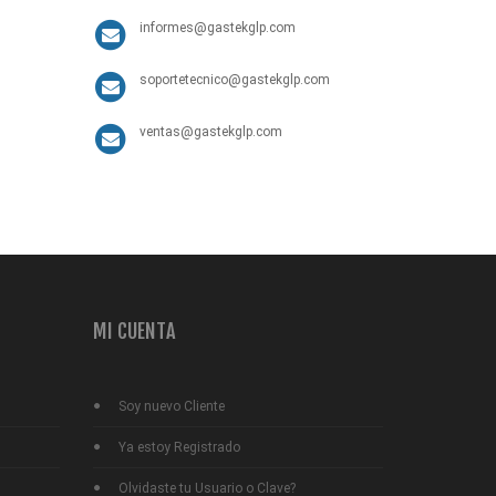
informes@gastekglp.com
soportetecnico@gastekglp.com
ventas@gastekglp.com
MI CUENTA
Soy nuevo Cliente
Ya estoy Registrado
Olvidaste tu Usuario o Clave?