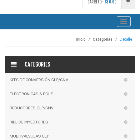
CARRITO-
S/
0.00
Toggle
navigati
Detalle
Inicio
Categorías
CATEGORIES
KITS DE CONVERSIÓN GLP/GNV
ELECTRONICAS & ECUS
REDUCTORES GLP/GNV
RIEL DE INYECTORES
MULTIVALVULAS GLP