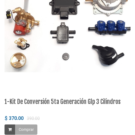
1-Kit De Conversión 5ta Generación Glp 3 Cilindros
2
$ 370.00
$
390.00
Comprar