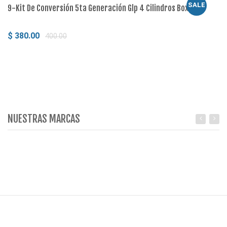
SALE
9-Kit De Conversión 5ta Generación Glp 4 Cilindros Boxer
16
$ 380.00
$
400.00
Comprar
NUESTRAS MARCAS