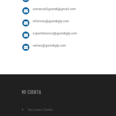
comercial2gastek@gmail.com
informes@gastekglp.com
soportetecnico@gastekglp.com
ventas@gastekglp.com
MI CUENTA
Soy nuevo Cliente